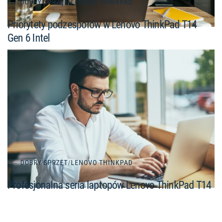
DOBRY SPRZĘT
/
LENOVO THINKPAD
Priorytety podzespołów w Lenovo ThinkPad T14
Gen 6 Intel
DOBRY SPRZĘT
/
LENOVO THINKPAD
Profesjonalna seria laptopów Lenovo ThinkPad T14