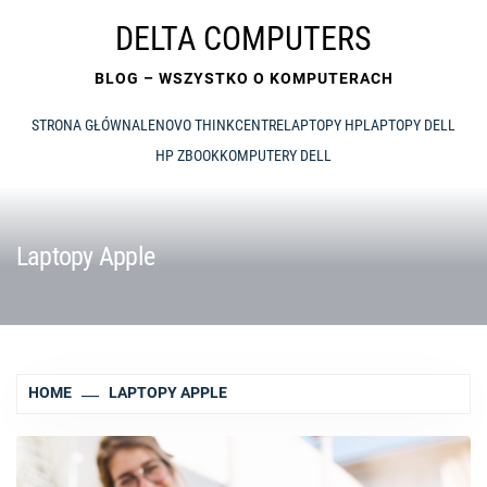
Skip
DELTA COMPUTERS
to
content
BLOG – WSZYSTKO O KOMPUTERACH
STRONA GŁÓWNA
LENOVO THINKCENTRE
LAPTOPY HP
LAPTOPY DELL
HP ZBOOK
KOMPUTERY DELL
Laptopy Apple
HOME
LAPTOPY APPLE