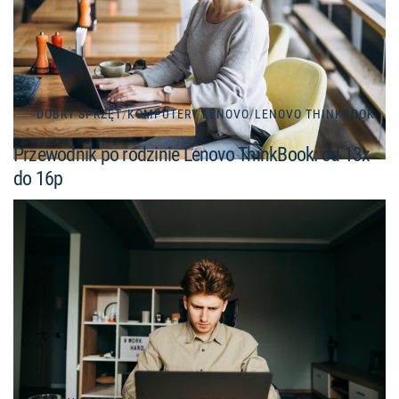
DOBRY SPRZĘT
/
KOMPUTERY LENOVO
/
LENOVO THINKBOOK
Przewodnik po rodzinie Lenovo ThinkBook: od 13x
do 16p