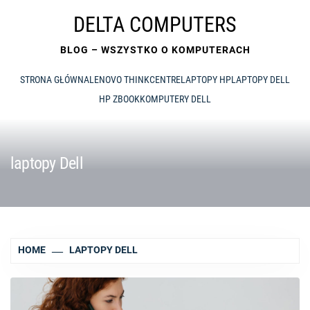
Skip
DELTA COMPUTERS
to
content
BLOG – WSZYSTKO O KOMPUTERACH
STRONA GŁÓWNA
LENOVO THINKCENTRE
LAPTOPY HP
LAPTOPY DELL
HP ZBOOK
KOMPUTERY DELL
laptopy Dell
HOME
LAPTOPY DELL