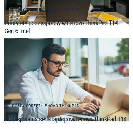
DOBRY SPRZĘT
/
LENOVO THINKPAD
Priorytety podzespołów w Lenovo ThinkPad T14
Gen 6 Intel
DOBRY SPRZĘT
/
LENOVO THINKPAD
Profesjonalna seria laptopów Lenovo ThinkPad T14