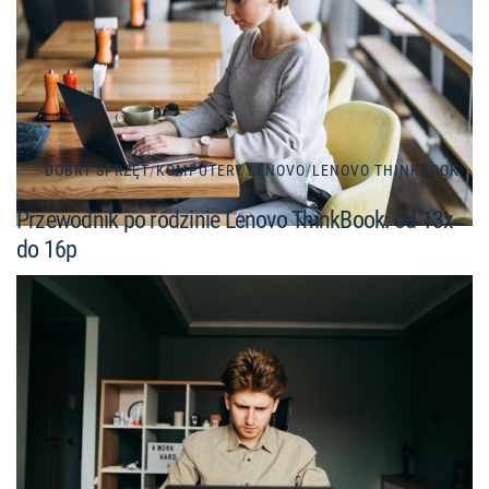
DOBRY SPRZĘT
/
KOMPUTERY LENOVO
/
LENOVO THINKBOOK
Przewodnik po rodzinie Lenovo ThinkBook: od 13x
do 16p