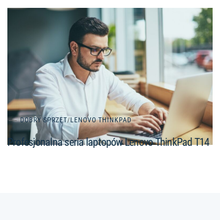
DOBRY SPRZĘT
/
LENOVO THINKPAD
Profesjonalna seria laptopów Lenovo ThinkPad T14