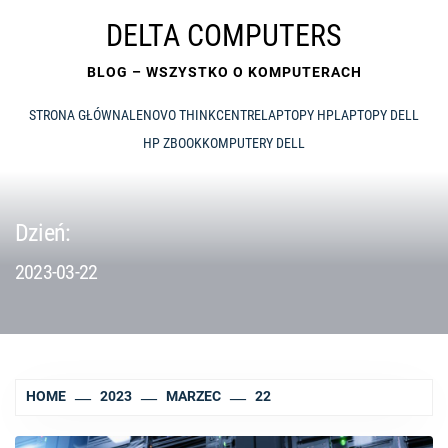
Skip
DELTA COMPUTERS
to
content
BLOG – WSZYSTKO O KOMPUTERACH
STRONA GŁÓWNA
LENOVO THINKCENTRE
LAPTOPY HP
LAPTOPY DELL
HP ZBOOK
KOMPUTERY DELL
Dzień:
2023-03-22
HOME
2023
MARZEC
22