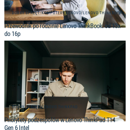
DOBRY SPRZĘT
/
KOMPUTERY LENOVO
/
LENOVO THINKBOOK
Przewodnik po rodzinie Lenovo ThinkBook: od 13x
do 16p
DOBRY SPRZĘT
/
LENOVO THINKPAD
Priorytety podzespołów w Lenovo ThinkPad T14
Gen 6 Intel