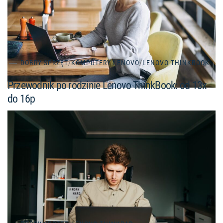
DOBRY SPRZĘT
/
KOMPUTERY LENOVO
/
LENOVO THINKBOOK
Przewodnik po rodzinie Lenovo ThinkBook: od 13x
do 16p