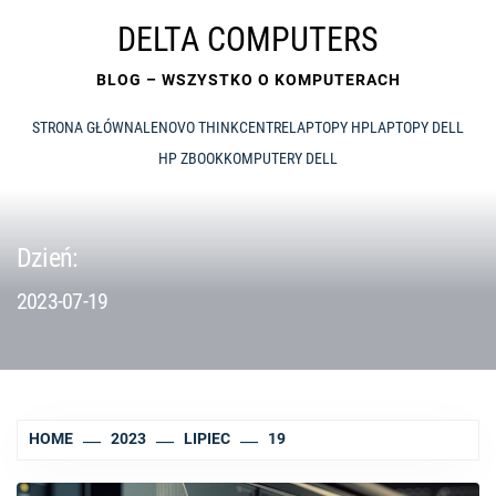
Skip
DELTA COMPUTERS
to
content
BLOG – WSZYSTKO O KOMPUTERACH
STRONA GŁÓWNA
LENOVO THINKCENTRE
LAPTOPY HP
LAPTOPY DELL
HP ZBOOK
KOMPUTERY DELL
Dzień:
2023-07-19
HOME
2023
LIPIEC
19