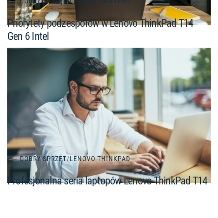
DOBRY SPRZĘT
/
LENOVO THINKPAD
Priorytety podzespołów w Lenovo ThinkPad T14
Gen 6 Intel
DOBRY SPRZĘT
/
LENOVO THINKPAD
Profesjonalna seria laptopów Lenovo ThinkPad T14