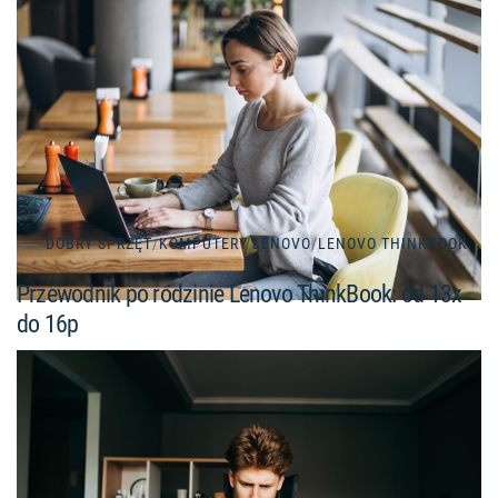
DOBRY SPRZĘT
/
KOMPUTERY LENOVO
/
LENOVO THINKBOOK
Przewodnik po rodzinie Lenovo ThinkBook: od 13x
do 16p