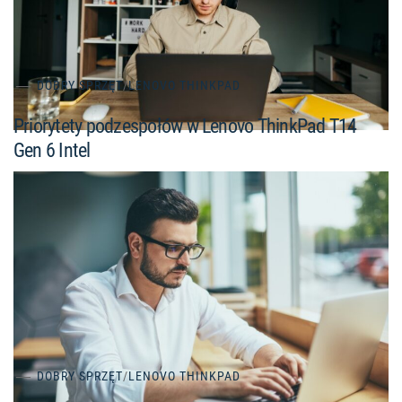
DOBRY SPRZĘT
/
LENOVO THINKPAD
Priorytety podzespołów w Lenovo ThinkPad T14
Gen 6 Intel
DOBRY SPRZĘT
/
LENOVO THINKPAD