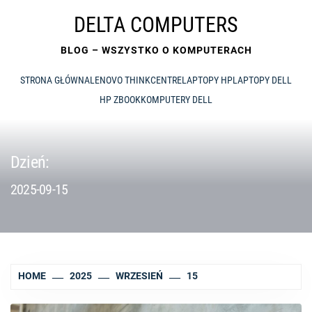
Skip
DELTA COMPUTERS
to
content
BLOG – WSZYSTKO O KOMPUTERACH
STRONA GŁÓWNA
LENOVO THINKCENTRE
LAPTOPY HP
LAPTOPY DELL
HP ZBOOK
KOMPUTERY DELL
Dzień:
2025-09-15
HOME
2025
WRZESIEŃ
15