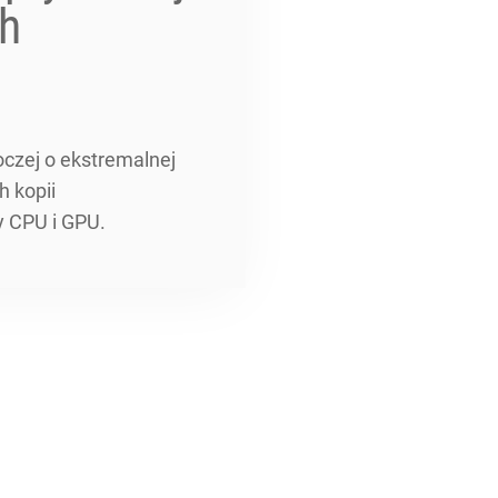
ch
oczej o ekstremalnej
h kopii
y CPU i GPU.