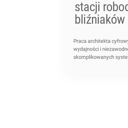
stacji robo
bliźniaków
Praca architekta cyfrow
wydajności i niezawodno
skomplikowanych system