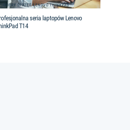
DOBRY SPRZĘT
/
LENOVO THINKPAD
rofesjonalna seria laptopów Lenovo
hinkPad T14