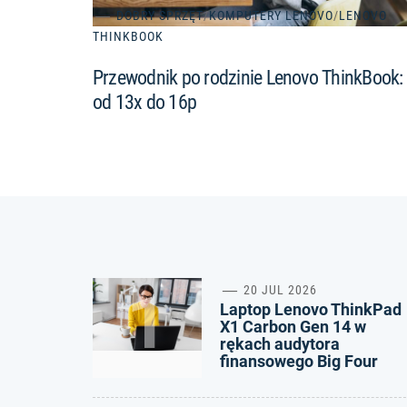
DOBRY SPRZĘT
/
KOMPUTERY LENOVO
/
LENOVO
THINKBOOK
Przewodnik po rodzinie Lenovo ThinkBook:
od 13x do 16p
1
20 JUL 2026
Laptop Lenovo ThinkPad
X1 Carbon Gen 14 w
rękach audytora
finansowego Big Four