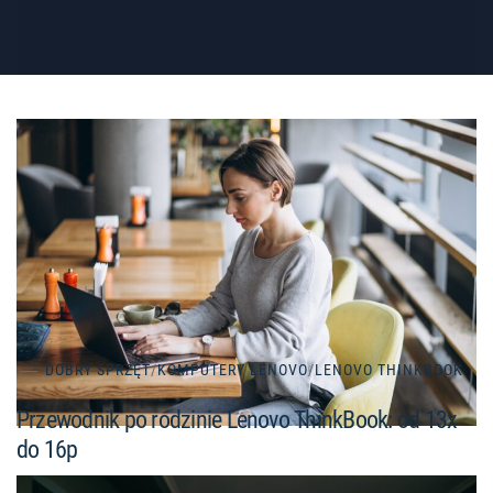
DOBRY SPRZĘT
/
KOMPUTERY LENOVO
/
LENOVO THINKBOOK
Przewodnik po rodzinie Lenovo ThinkBook: od 13x
do 16p