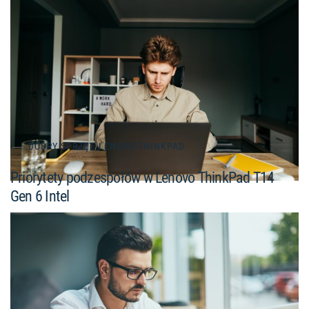
DOBRY SPRZĘT
/
LENOVO THINKPAD
Priorytety podzespołów w Lenovo ThinkPad T14
Gen 6 Intel