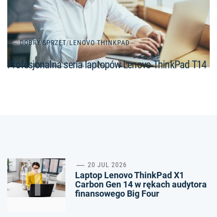
DOBRY SPRZĘT
/
LENOVO THINKPAD
Profesjonalna seria laptopów Lenovo ThinkPad T14
1
20 JUL 2026
Laptop Lenovo ThinkPad X1
Carbon Gen 14 w rękach audytora
finansowego Big Four