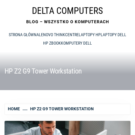
Skip
DELTA COMPUTERS
to
content
BLOG – WSZYSTKO O KOMPUTERACH
STRONA GŁÓWNA
LENOVO THINKCENTRE
LAPTOPY HP
LAPTOPY DELL
HP ZBOOK
KOMPUTERY DELL
HP Z2 G9 Tower Workstation
HOME
HP Z2 G9 TOWER WORKSTATION