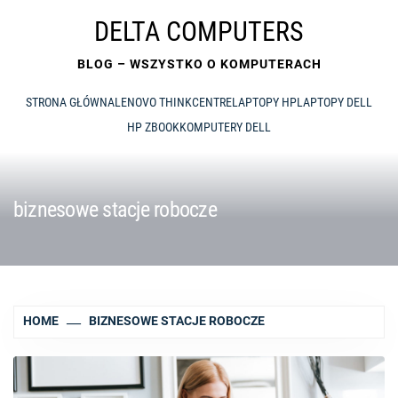
Skip
DELTA COMPUTERS
to
content
BLOG – WSZYSTKO O KOMPUTERACH
STRONA GŁÓWNA
LENOVO THINKCENTRE
LAPTOPY HP
LAPTOPY DELL
HP ZBOOK
KOMPUTERY DELL
biznesowe stacje robocze
HOME
BIZNESOWE STACJE ROBOCZE