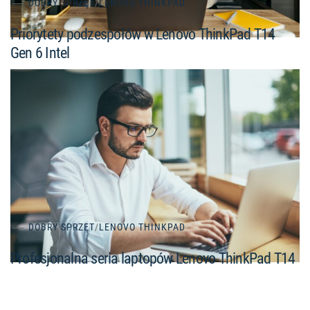
DOBRY SPRZĘT
/
LENOVO THINKPAD
Priorytety podzespołów w Lenovo ThinkPad T14
Gen 6 Intel
DOBRY SPRZĘT
/
LENOVO THINKPAD
Profesjonalna seria laptopów Lenovo ThinkPad T14