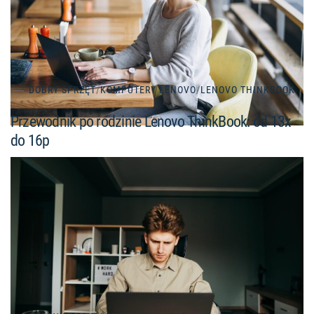
DOBRY SPRZĘT
/
KOMPUTERY LENOVO
/
LENOVO THINKBOOK
Przewodnik po rodzinie Lenovo ThinkBook: od 13x
do 16p