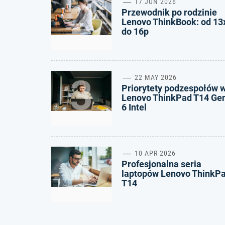
2
17 JUN 2026
Przewodnik po rodzinie
Lenovo ThinkBook: od 13
do 16p
3
22 MAY 2026
Priorytety podzespołów 
Lenovo ThinkPad T14 Ge
6 Intel
4
10 APR 2026
Profesjonalna seria
laptopów Lenovo ThinkP
T14