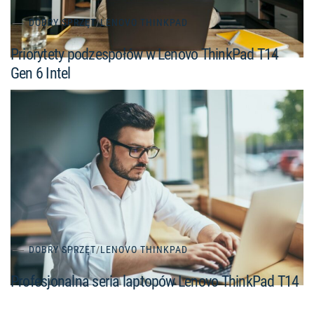
DOBRY SPRZĘT
/
LENOVO THINKPAD
Priorytety podzespołów w Lenovo ThinkPad T14
Gen 6 Intel
DOBRY SPRZĘT
/
LENOVO THINKPAD
Profesjonalna seria laptopów Lenovo ThinkPad T14