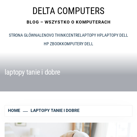
Skip
DELTA COMPUTERS
to
content
BLOG – WSZYSTKO O KOMPUTERACH
STRONA GŁÓWNA
LENOVO THINKCENTRE
LAPTOPY HP
LAPTOPY DELL
HP ZBOOK
KOMPUTERY DELL
laptopy tanie i dobre
HOME
LAPTOPY TANIE I DOBRE