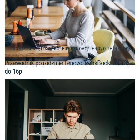
DOBRY SPRZĘT
/
KOMPUTERY LENOVO
/
LENOVO THINKBOOK
Przewodnik po rodzinie Lenovo ThinkBook: od 13x
do 16p