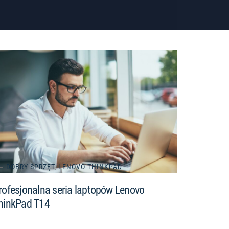
DOBRY SPRZĘT
/
LENOVO THINKPAD
rofesjonalna seria laptopów Lenovo
hinkPad T14