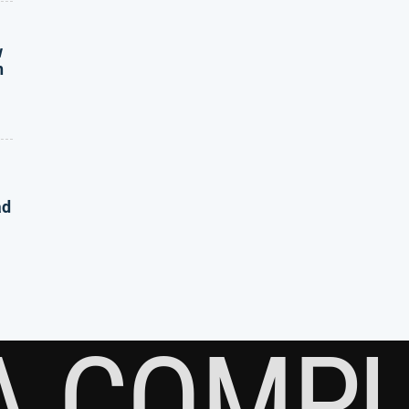
w
n
ad
A COMP