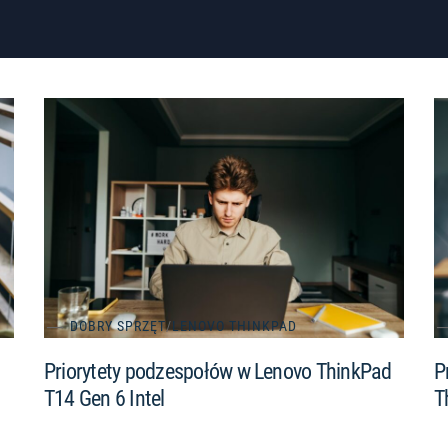
DOBRY SPRZĘT
/
LENOVO THINKPAD
Priorytety podzespołów w Lenovo ThinkPad
P
T14 Gen 6 Intel
T