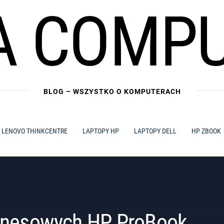
A COMP
BLOG – WSZYSTKO O KOMPUTERACH
LENOVO THINKCENTRE
LAPTOPY HP
LAPTOPY DELL
HP ZBOOK
iznesowych HP ProBook