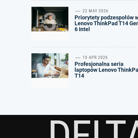
3
22 MAY 2026
Priorytety podzespołów 
Lenovo ThinkPad T14 Ge
6 Intel
4
10 APR 2026
Profesjonalna seria
laptopów Lenovo ThinkP
T14
DELT