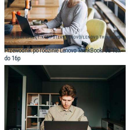
DOBRY SPRZĘT
/
KOMPUTERY LENOVO
/
LENOVO THINKBOOK
Przewodnik po rodzinie Lenovo ThinkBook: od 13x
do 16p