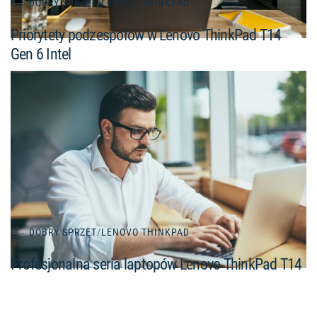
DOBRY SPRZĘT
/
LENOVO THINKPAD
Priorytety podzespołów w Lenovo ThinkPad T14
Gen 6 Intel
DOBRY SPRZĘT
/
LENOVO THINKPAD
Profesjonalna seria laptopów Lenovo ThinkPad T14