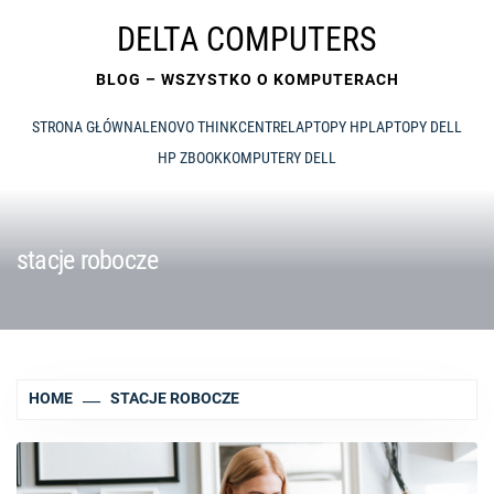
Skip
DELTA COMPUTERS
to
content
BLOG – WSZYSTKO O KOMPUTERACH
STRONA GŁÓWNA
LENOVO THINKCENTRE
LAPTOPY HP
LAPTOPY DELL
HP ZBOOK
KOMPUTERY DELL
stacje robocze
HOME
STACJE ROBOCZE