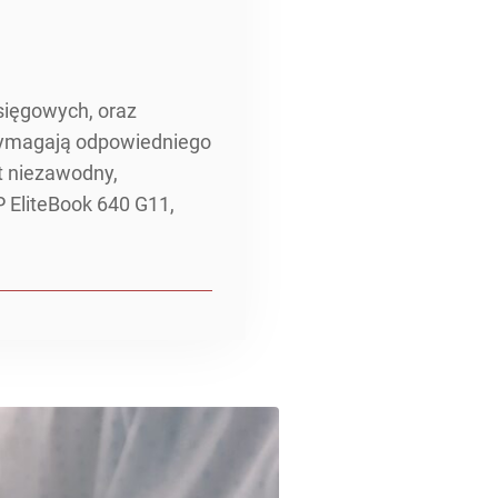
sięgowych, oraz
wymagają odpowiedniego
t niezawodny,
P EliteBook 640 G11,