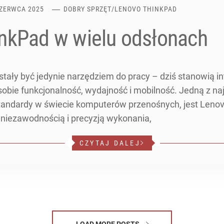
CZERWCA 2025
DOBRY SPRZĘT
/
LENOVO THINKPAD
nkPad w wielu odsłonach
tały być jedynie narzędziem do pracy – dziś stanowią in
sobie funkcjonalność, wydajność i mobilność. Jedną z najb
standardy w świecie komputerów przenośnych, jest Lenov
e niezawodnością i precyzją wykonania,
CZYTAJ DALEJ
LOAD MORE POSTS