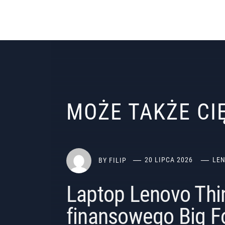
MOŻE TAKŻE C
BY
FILIP
20 LIPCA 2026
LE
Laptop Lenovo Thi
finansowego Big F