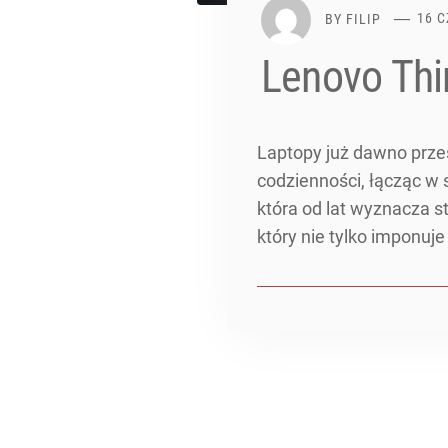
BY
FILIP
16 
Lenovo Thi
Laptopy już dawno przes
codzienności, łącząc w 
która od lat wyznacza 
który nie tylko imponuj