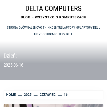
Skip
DELTA COMPUTERS
to
content
BLOG – WSZYSTKO O KOMPUTERACH
STRONA GŁÓWNA
LENOVO THINKCENTRE
LAPTOPY HP
LAPTOPY DELL
HP ZBOOK
KOMPUTERY DELL
Dzień:
2025-06-16
HOME
2025
CZERWIEC
16