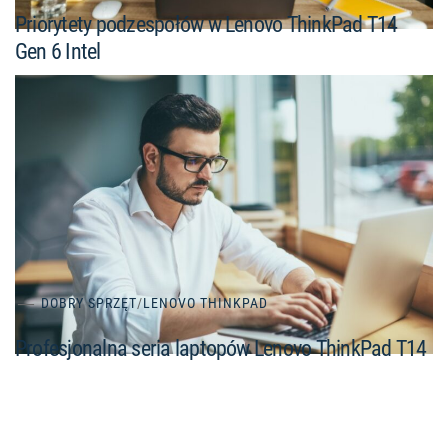
Priorytety podzespołów w Lenovo ThinkPad T14
Gen 6 Intel
DOBRY SPRZĘT
/
LENOVO THINKPAD
Profesjonalna seria laptopów Lenovo ThinkPad T14