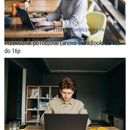
DOBRY SPRZĘT
/
KOMPUTERY LENOVO
/
LENOVO THINKBOOK
Przewodnik po rodzinie Lenovo ThinkBook: od 13x
do 16p
DOBRY SPRZĘT
/
LENOVO THINKPAD