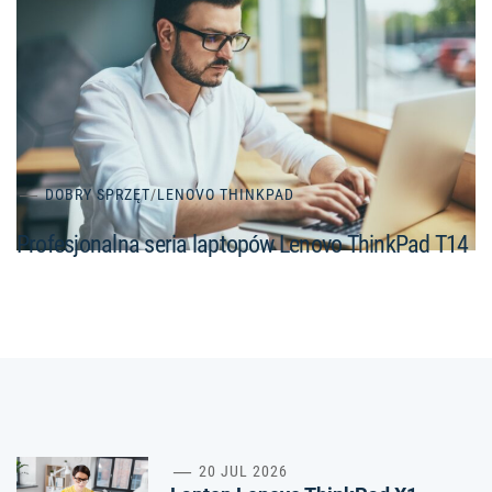
DOBRY SPRZĘT
/
LENOVO THINKPAD
Profesjonalna seria laptopów Lenovo ThinkPad T14
20 JUL 2026