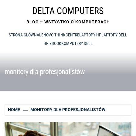
Skip
DELTA COMPUTERS
to
content
BLOG – WSZYSTKO O KOMPUTERACH
STRONA GŁÓWNA
LENOVO THINKCENTRE
LAPTOPY HP
LAPTOPY DELL
HP ZBOOK
KOMPUTERY DELL
monitory dla profesjonalistów
HOME
MONITORY DLA PROFESJONALISTÓW