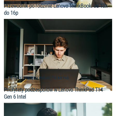
Przewodnik po rodzinie Lenovo ThinkBook: od 13x
do 16p
DOBRY SPRZĘT
/
LENOVO THINKPAD
Priorytety podzespołów w Lenovo ThinkPad T14
Gen 6 Intel