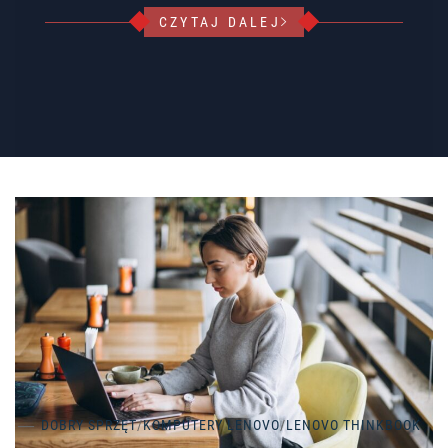
CZYTAJ DALEJ
DOBRY SPRZĘT
/
KOMPUTERY LENOVO
/
LENOVO THINKBOOK